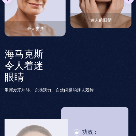
迷人的眼睛
全天皮肤
海马克斯
令人着迷
眼睛
重新发现年轻、充满活力、自然闪耀的迷人双眸
颈
功效：