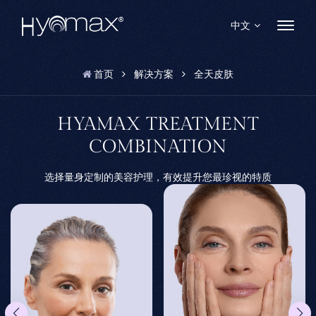
中文
首页
解决方案
全天皮肤
English
Français
HYAMAX TREATMENT
COMBINATION
Español
选择量身定制的美容护理，有效提升您最珍视的特质
Pусский
Português
العربية
日本語
中文