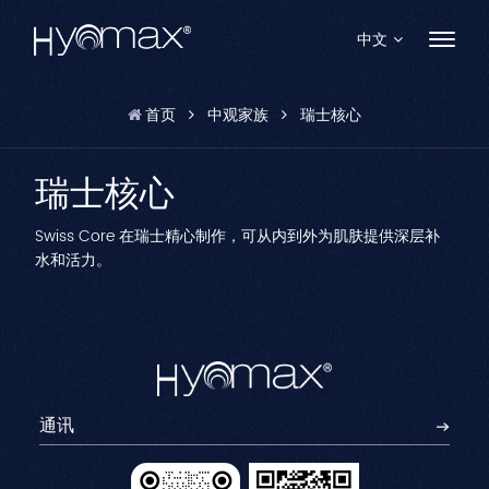
中文
首页
中观家族
瑞士核心
English
瑞士核心
Français
Español
Swiss Core 在瑞士精心制作，可从内到外为肌肤提供深层补
水和活力。
Pусский
Português
العربية
日本語
中文