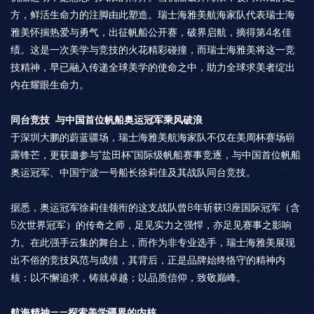
方，鲜活生命力的注脚由此塑造。瑞士海雅美航海家队代表瑞士海
雅美怀揣热爱与勇气，出征帆船公开赛，破界启航，摘得第4名佳
绩。这是一次美学与竞技的火花精彩碰撞，而瑞士海雅美将这一竞
技精神，早已融入传递全球美学的使命之中，助力全球求美者绽出
内在耀眼生命力。
同台竞技 与中国首位帆船奥运冠军乘风破浪
于深圳大鹏的蔚蓝疆场，瑞士海雅美航海家队不仅在美周杯赛场崭
露锋芒，更获邀参与“盐田杯”国际级帆船赛事竞逐，与中国首位帆船
奥运冠军、中国宁波一号船长徐莉佳及其战队同台竞技。
据悉，奥运冠军徐莉佳领衔的这支战队曾8年斩获13座国际冠军（含
5次世界冠军）的传奇之师，足见实力之强悍，亦足见赛事之影响
力。在此强手云集的舞台上，而作为非专业选手，瑞士海雅美展现
出不俗的竞技风范与成绩，其背后，正是品牌始终恪守的精神内
核：以不懈追求，铸就卓越；以品质信仰，致敬巅峰。
航海精神——探索美学疆界的内核