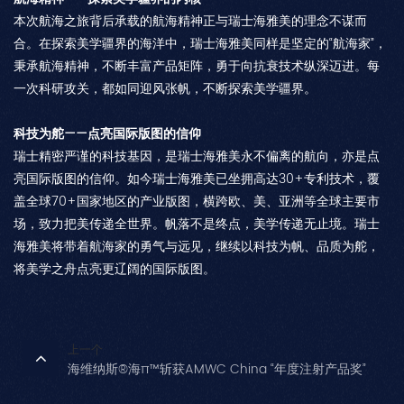
本次航海之旅背后承载的航海精神正与瑞士海雅美的理念不谋而
合。在探索美学疆界的海洋中，瑞士海雅美同样是坚定的“航海家”，
秉承航海精神，不断丰富产品矩阵，勇于向抗衰技术纵深迈进。每
一次科研攻关，都如同迎风张帆，不断探索美学疆界。
科技为舵——点亮国际版图的信仰
瑞士精密严谨的科技基因，是瑞士海雅美永不偏离的航向，亦是点
亮国际版图的信仰。如今瑞士海雅美已坐拥高达30+专利技术，覆
盖全球70+国家地区的产业版图，横跨欧、美、亚洲等全球主要市
场，致力把美传递全世界。帆落不是终点，美学传递无止境。瑞士
海雅美将带着航海家的勇气与远见，继续以科技为帆、品质为舵，
将美学之舟点亮更辽阔的国际版图。
上一个
海维纳斯®海π™斩获AMWC China “年度注射产品奖”