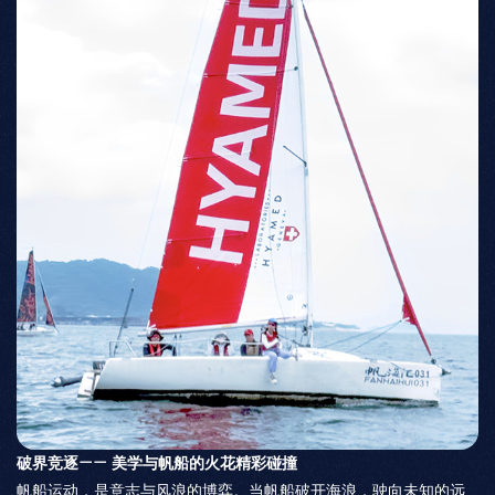
破界竞逐—— 美学与帆船的火花精彩碰撞
帆船运动，是意志与风浪的博弈。当帆船破开海浪，驶向未知的远