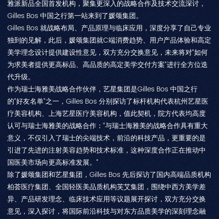
雅派新品全国首发机构，聚集更深入的战略合作及技术交流深讨，
Gilles Bos 中国之行第一站来到了媛颂集团。
Gilles Bos 就战略布局、产品原理与临床应用，深度分享了自己专业
独到的见解，此后，媛颂集团就C端消费趋势、用户产品体验和高定
美学理念设计提供建设性意见，双方充分交换意见，未来将对“如何
为求美者提供更高标品、高品质的高定美学交付方案”进行全方位迭
代升级。
作为瑞士海雅美战略合作伙伴，艺星集团是Gilles Bos 中国之行
的“好友名单”之一，Gilles Bos 分别探访了标杆机构代表杭州艺星医
疗美容机构、上海艺星医疗美容机构，值此契机，院方代表均高度
认可与瑞士海雅美的战略合作：“与瑞士海雅美的战略合作具有重大
意义，不仅引入了瑞士的尖端技术，前沿的科技产品，更重要的是
引进了先进的注射美容趋势和技术标准，这种深度合作正在推动中
国医美市场向更高标准发展。”
除了媛颂集团和艺星集团，Gilles Bos 先后探访了国内高端品质机构
柏荟医疗集团、全国轻医美品质机构芙艾集团，围绕中西方美学差
异、产品研发理念、临床技术应用等议题展开探讨，双方充分交换
意见，深入探讨，将国际前沿科技与对东方品质美学的深刻理念融