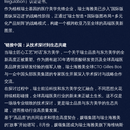
Regulation）认证证书。
作为植根瑞士基因的医疗美学先锋企业，瑞士海雅美已步入“国际版
图纵深迈进”的战略性阶段，正通过“瑞士智造+国际版图布局+多元
化产品矩阵”的战略模式，构建一个横跨欧亚乃至全球的高端医美新
图景。
“链接中国：从技术深讨到生态共建
当瑞士匠心工艺“对话”东方美学，一个关于瑞士品质与东方美学的全
新高度正被重塑。作为拥有超30年透明质酸研发资历及全球高端医
美品牌资深研发经验的领军人物，瑞士海雅美全球CTO Gilles Bos
与一众中国头部医美集团的专家医生开展深入学术探讨与战略合作
交流。
在探讨过程中，瑞士前沿科技和东方美学交汇融合，不同思想火花
持续精彩碰撞，全球高端医美行业的新未来正破土生长。这不仅是
一场场专业细致的技术深讨，更是瑞士品质与东方美学的生态共
建，进而推动行业高质量发展。
基于“高品质”的共同追求和理念高度契合，媛颂集团与瑞士海雅美
的“故事”开始谱写，8月份，媛颂集团成为瑞士海雅美旗下海维纳斯·