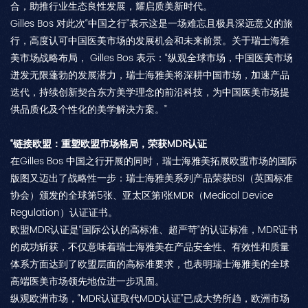
合，助推行业生态良性发展，耀启质美新时代。
Gilles Bos 对此次“中国之行”表示这是一场难忘且极具深远意义的旅
行，高度认可中国医美市场的发展机会和未来前景。关于瑞士海雅
美市场战略布局， Gilles Bos 表示：“纵观全球市场，中国医美市场
迸发无限蓬勃的发展潜力，瑞士海雅美将深耕中国市场，加速产品
迭代，持续创新契合东方美学理念的前沿科技，为中国医美市场提
供品质化及个性化的美学解决方案。”
“链接欧盟：重塑欧盟市场格局，荣获MDR认证
在Gilles Bos 中国之行开展的同时，瑞士海雅美拓展欧盟市场的国际
版图又迈出了战略性一步：瑞士海雅美系列产品荣获BSI（英国标准
协会）颁发的全球第5张、亚太区第1张MDR（Medical Device
Regulation）认证证书。
欧盟MDR认证是“国际公认的高标准、超严苛”的认证标准，MDR证书
的成功斩获，不仅意味着瑞士海雅美在产品安全性、有效性和质量
体系方面达到了欧盟层面的高标准要求，也表明瑞士海雅美的全球
高端医美市场领先地位进一步巩固。
纵观欧洲市场，“MDR认证取代MDD认证”已成大势所趋，欧洲市场