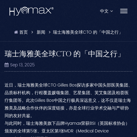
中文
首页
新闻
瑞士海雅美全球CTO 的「中国之行」
English
Français
瑞士海雅美全球CTO 的「中国之行」
Español
Sep 13, 2025
Pусский
近日，瑞士海雅美全球CTO Gilles Bos探访多家中国头部医美集团、
Português
品质标杆机构，行程覆盖媛颂集团、艺星集团、芙艾集团及柏荟医
疗集团等。此次Gilles Bos中国之行极具深远意义，这不仅是瑞士海
العربية
雅美及战略合作伙伴的深度链接，亦是全球行业学术交融与产研协
同的友好共鉴。
日本語
与此同时，瑞士海雅美旗下品牌Hyamax荣获BSI（英国标准协会）
颁发的全球第5张、亚太区第1张MDR（Medical Device
中文