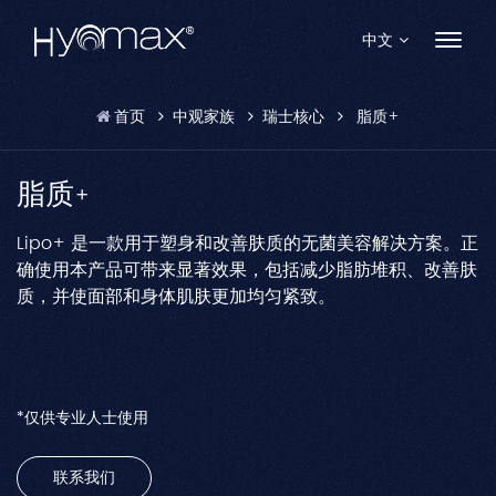
中文
首页
中观家族
瑞士核心
脂质+
English
Français
脂质+
Español
Lipo+ 是一款用于塑身和改善肤质的无菌美容解决方案。正
确使用本产品可带来显著效果，包括减少脂肪堆积、改善肤
Pусский
质，并使面部和身体肌肤更加均匀紧致。
Português
العربية
*仅供专业人士使用
日本語
联系我们
中文